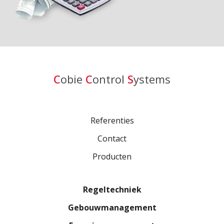
C
obie
C
ontrol
S
ystems
Referenties
Contact
Producten
Regeltechniek
Gebouwmanagement