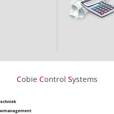
C
obie
C
ontrol
S
ystems
techniek
uwmanagement